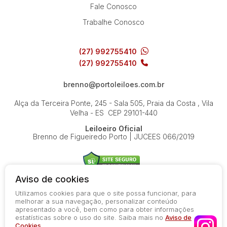
Fale Conosco
Trabalhe Conosco
(27) 992755410
(27) 992755410
brenno@portoleiloes.com.br
Alça da Terceira Ponte, 245 - Sala 505, Praia da Costa , Vila
Velha - ES
CEP 29101-440
Leiloeiro Oficial
Brenno de Figueiredo Porto | JUCEES 066/2019
Aviso de cookies
Utilizamos cookies para que o site possa funcionar, para
© 2026-present - Todos os direitos reservados
melhorar a sua navegação, personalizar conteúdo
apresentado a você, bem como para obter informações
Política de Privacidade
estatísticas sobre o uso do site. Saiba mais no
Aviso de
Aviso de Cookies
Cookies