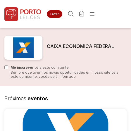
Entrar
Criar conta
Entrar
Site
Busca por palavra-chave
Agenda
Home
CAIXA ECONOMICA FEDERAL
Quem Somos
Quem Somos
Categoria
Subcategoria
Contato
Eventos
Fale Conosco
Me inscrever
Busca por categoria
para este comitente
Sempre que tivermos novas oportunidades em nosso site para
Estados
Cidade
este comitente, vocês será informado
Bairro
Comitente
Próximos
eventos
Judiciais
Extrajudiciais
Faixa de valor
R$
R$
até